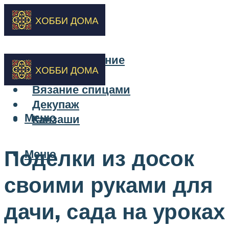
Бисероплетение
Вышивка
Вязание спицами
Декупаж
Меню
Канзаши
Поделки из досок
Меню
своими руками для
дачи, сада на уроках