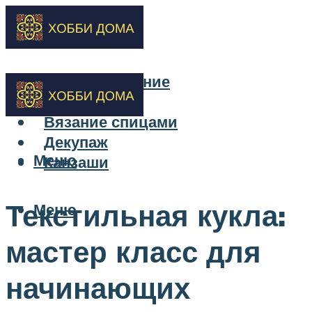
Бисероплетение
Вышивка
Вязание спицами
Декупаж
Меню
Канзаши
Текстильная кукла:
Меню
мастер класс для
начинающих