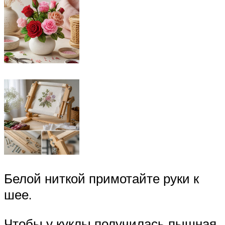
Белой ниткой примотайте руки к
шее.
Чтобы у куклы получилась пышная