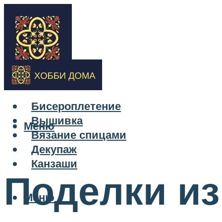
Бисероплетение
Вышивка
Меню
Вязание спицами
Декупаж
Канзаши
Поделки из
Меню