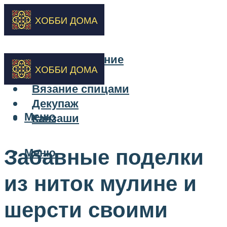
Бисероплетение
Вышивка
Вязание спицами
Декупаж
Меню
Канзаши
Забавные поделки
Меню
из ниток мулине и
шерсти своими