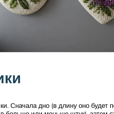
ики
и. Сначала дно (в длину оно будет п
 больше или меньше штук), затем сте