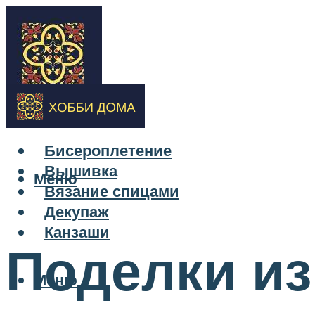
Бисероплетение
Вышивка
Меню
Вязание спицами
Декупаж
Канзаши
Поделки из
Меню