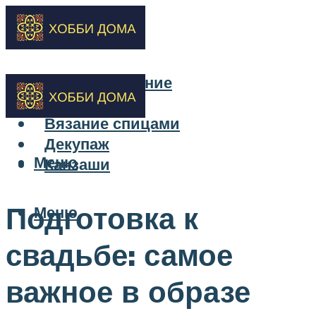
Бисероплетение
Вышивка
Вязание спицами
Декупаж
Меню
Канзаши
Подготовка к
Меню
свадьбе: самое
важное в образе