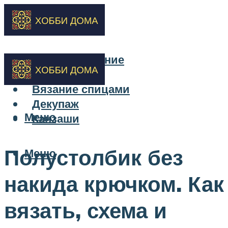
Бисероплетение
Вышивка
Вязание спицами
Декупаж
Меню
Канзаши
Полустолбик без
Меню
накида крючком. Как
вязать, схема и