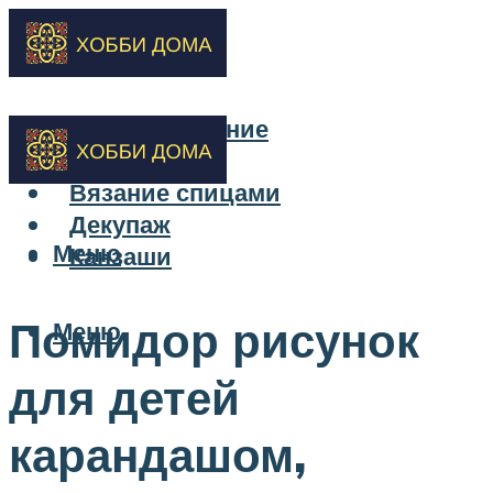
Бисероплетение
Вышивка
Вязание спицами
Декупаж
Меню
Канзаши
Помидор рисунок
Меню
для детей
карандашом,