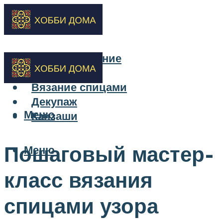
Бисероплетение
Вышивка
Вязание спицами
Декупаж
Меню
Канзаши
Пошаговый мастер-
Меню
класс вязания
спицами узора