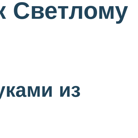
к Светлому
уками из