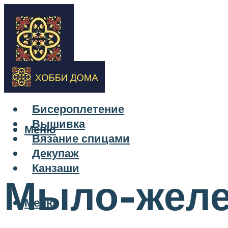
Бисероплетение
Вышивка
Меню
Вязание спицами
Декупаж
Канзаши
Мыло-желе
Меню