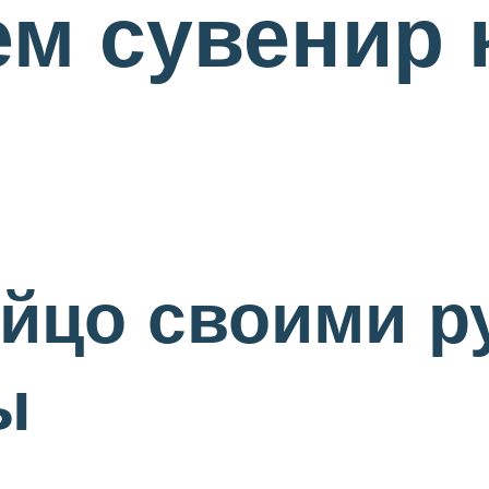
ем сувенир 
йцо своими р
ы