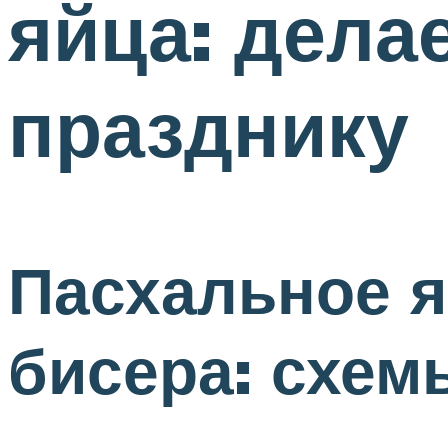
яйца: дела
празднику
Пасхальное я
бисера: схем