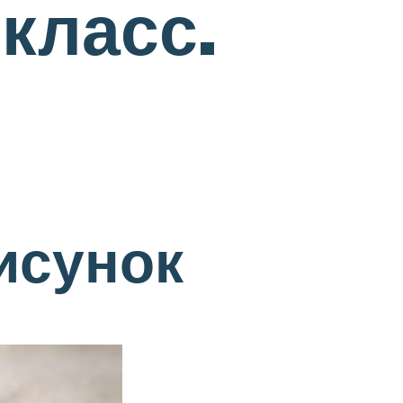
класс.
исунок