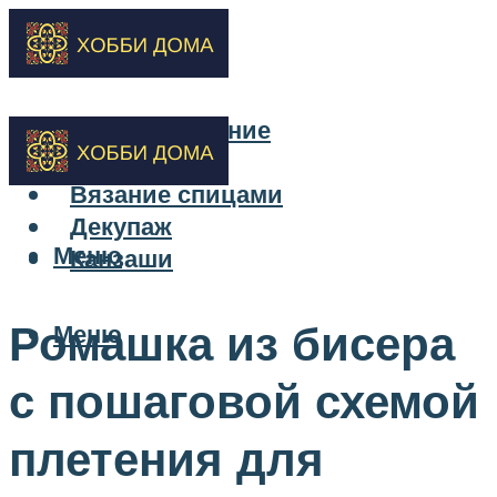
Бисероплетение
Вышивка
Вязание спицами
Декупаж
Меню
Канзаши
Ромашка из бисера
Меню
с пошаговой схемой
плетения для