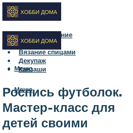
Бисероплетение
Вышивка
Вязание спицами
Декупаж
Меню
Канзаши
Роспись футболок.
Меню
Мастер-класс для
детей своими