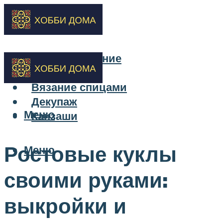
Бисероплетение
Вышивка
Вязание спицами
Декупаж
Меню
Канзаши
Ростовые куклы
Меню
своими руками:
выкройки и