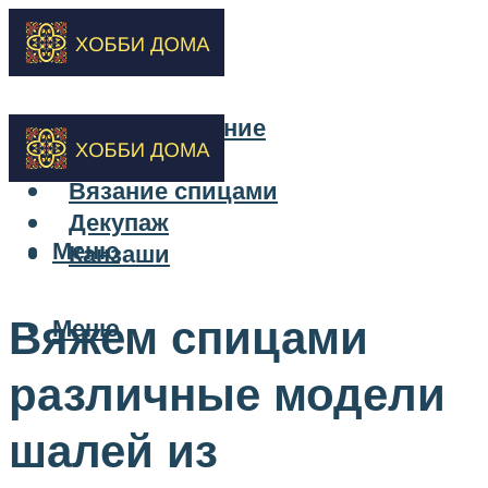
Бисероплетение
Вышивка
Вязание спицами
Декупаж
Меню
Канзаши
Вяжем спицами
Меню
различные модели
шалей из