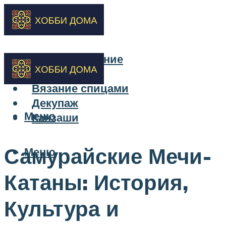
Бисероплетение
Вышивка
Вязание спицами
Декупаж
Меню
Канзаши
Самурайские Мечи-
Меню
Катаны: История,
Культура и