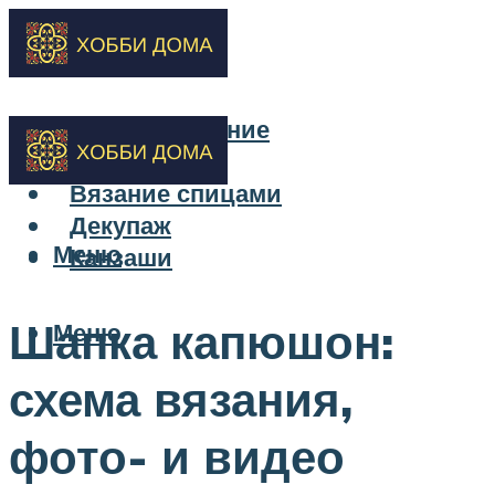
Бисероплетение
Вышивка
Вязание спицами
Декупаж
Меню
Канзаши
Шапка капюшон:
Меню
схема вязания,
фото- и видео