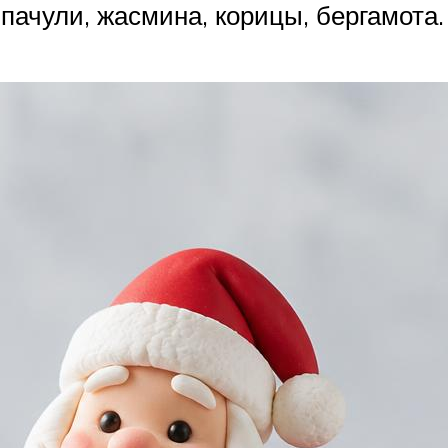
пачули, жасмина, корицы, бергамота.