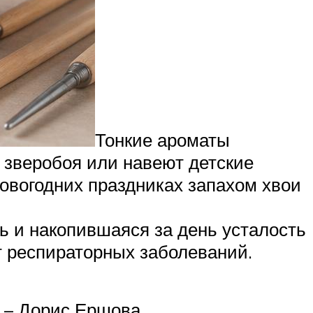
Тонкие ароматы
 зверобоя или навеют детские
овогодних праздниках запахом хвои
ь и накопившаяся за день усталость
т респираторных заболеваний.
о – Дорис Ершова