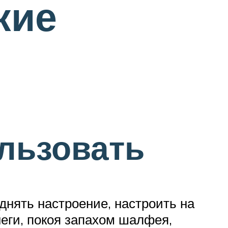
кие
льзовать
днять настроение, настроить на
еги, покоя запахом шалфея,