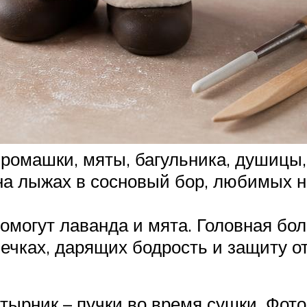
 ромашки, мяты, багульника, душицы,
а лыжах в сосновый бор, любимых н
омогут лаванда и мята. Головная бол
ечках, дарящих бодрость и защиту о
тырник – пучки во время сушки. Фот