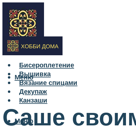
Бисероплетение
Вышивка
Меню
Вязание спицами
Декупаж
Канзаши
Саше свои
Меню