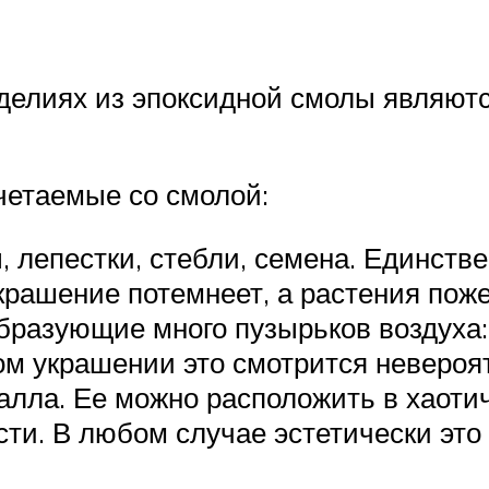
елиях из эпоксидной смолы являются
четаемые со смолой:
, лепестки, стебли, семена. Единств
крашение потемнеет, а растения пож
разующие много пузырьков воздуха: 
ом украшении это смотрится невероя
лла. Ее можно расположить в хаотич
сти. В любом случае эстетически это