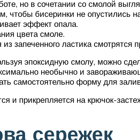
оте, но в сочетании со смолой выгл
м, чтобы бисеринки не опустились н
ивает эффект опала.
ния цвета смоле.
из запеченного ластика смотрятся п
ользуя эпоксидную смолу, можно сдел
ксимально необычно и завораживающ
ать самостоятельно форму для залив
я и прикрепляется на крючок-застеж
ва сережек