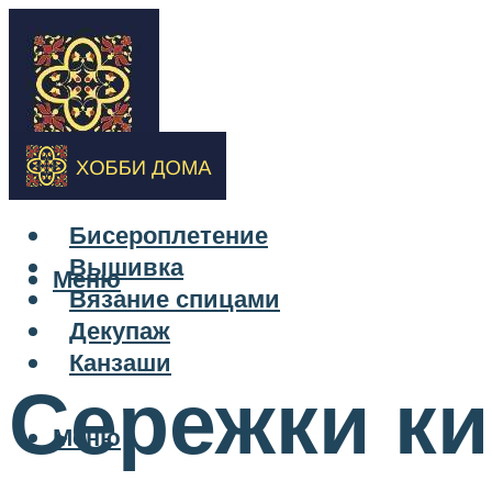
Бисероплетение
Вышивка
Меню
Вязание спицами
Декупаж
Канзаши
Сережки ки
Меню