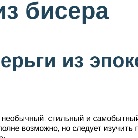
из бисера
серьги из эпо
 необычный, стильный и самобытный 
олне возможно, но следует изучить 
о: