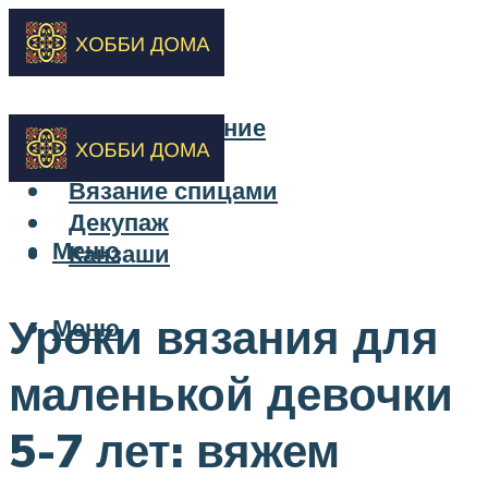
Бисероплетение
Вышивка
Вязание спицами
Декупаж
Меню
Канзаши
Уроки вязания для
Меню
маленькой девочки
5-7 лет: вяжем