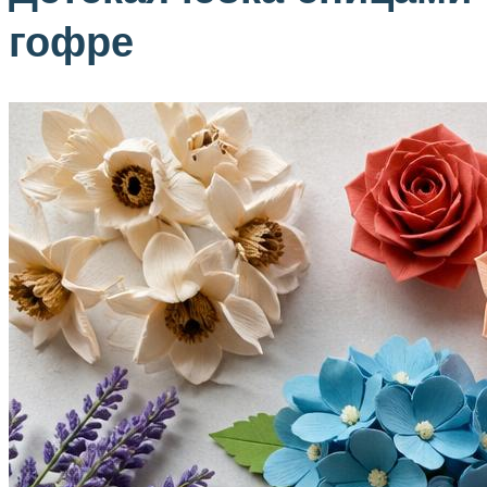
гофре