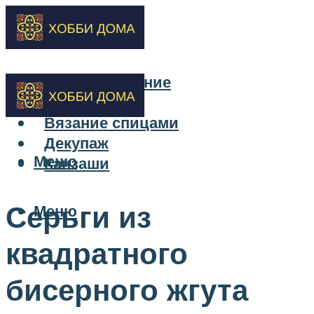
Бисероплетение
Вышивка
Вязание спицами
Декупаж
Меню
Канзаши
Серьги из
Меню
квадратного
бисерного жгута