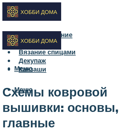
Бисероплетение
Вышивка
Вязание спицами
Декупаж
Меню
Канзаши
Схемы ковровой
Меню
вышивки: основы,
главные