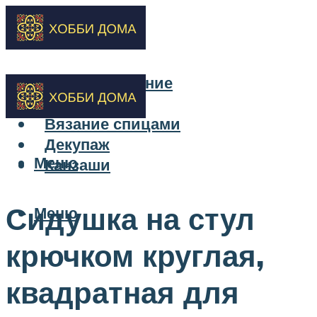
Бисероплетение
Вышивка
Вязание спицами
Декупаж
Меню
Канзаши
Сидушка на стул
Меню
крючком круглая,
квадратная для