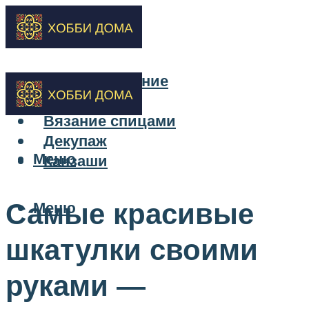
Бисероплетение
Вышивка
Вязание спицами
Декупаж
Меню
Канзаши
Самые красивые
Меню
шкатулки своими
руками —