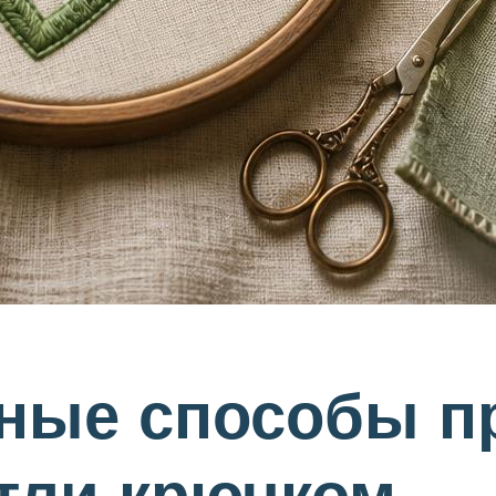
вные способы п
тли крючком