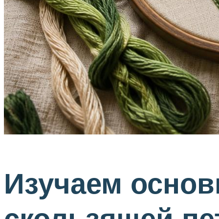
Изучаем осно
скользящей пе