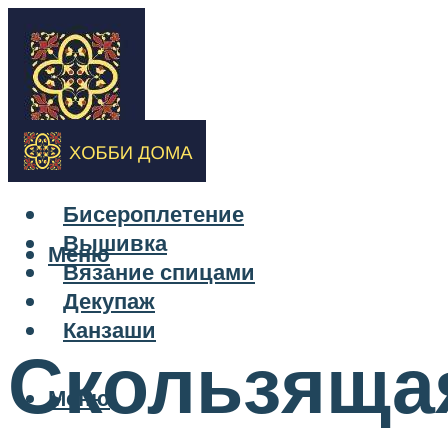
Бисероплетение
Вышивка
Меню
Вязание спицами
Декупаж
Канзаши
Скользяща
Меню