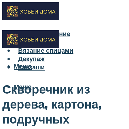
Бисероплетение
Вышивка
Вязание спицами
Декупаж
Меню
Канзаши
Скворечник из
Меню
дерева, картона,
подручных