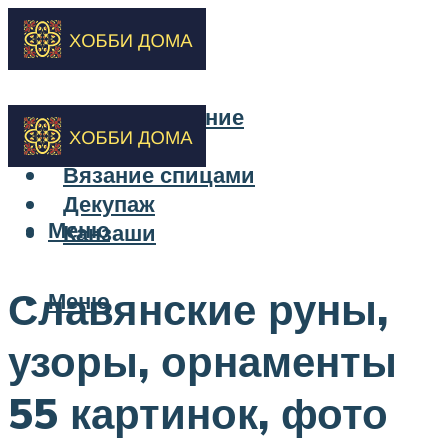
Бисероплетение
Вышивка
Вязание спицами
Декупаж
Меню
Канзаши
Славянские руны,
Меню
узоры, орнаменты
55 картинок, фото