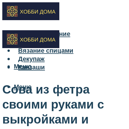
Бисероплетение
Вышивка
Вязание спицами
Декупаж
Меню
Канзаши
Сова из фетра
Меню
своими руками с
выкройками и