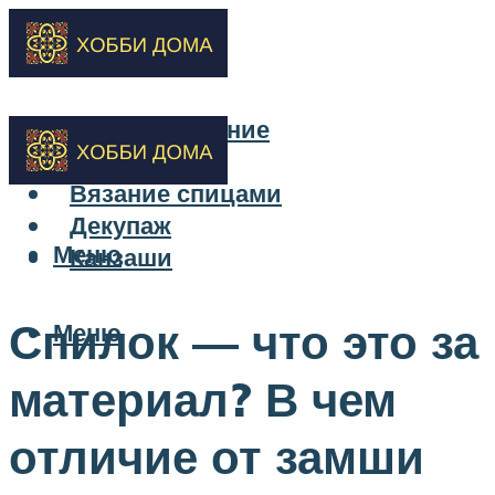
Бисероплетение
Вышивка
Вязание спицами
Декупаж
Меню
Канзаши
Спилок — что это за
Меню
материал? В чем
отличие от замши