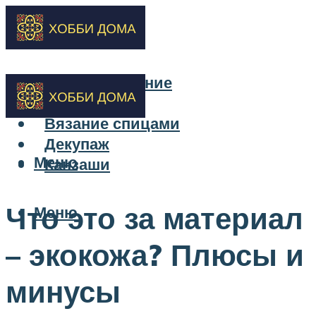
Бисероплетение
Вышивка
Вязание спицами
Декупаж
Меню
Канзаши
Что это за материал
Меню
– экокожа? Плюсы и
минусы