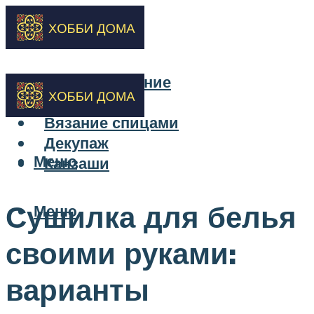
Бисероплетение
Вышивка
Вязание спицами
Декупаж
Меню
Канзаши
Сушилка для белья
Меню
своими руками:
варианты