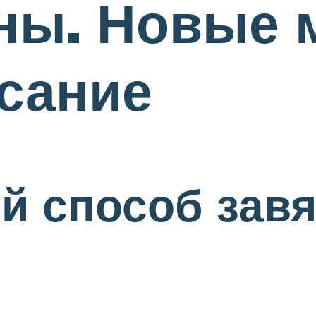
ны. Новые 
сание
й способ зав