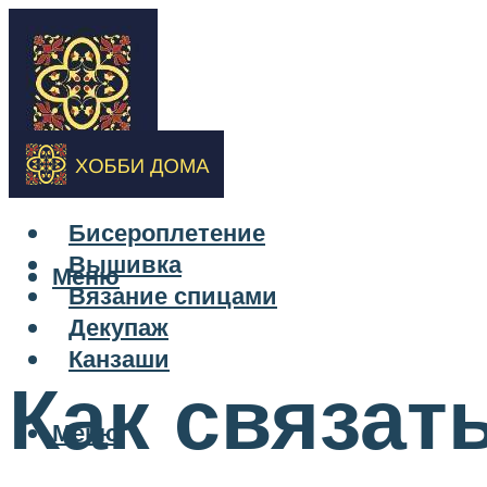
Бисероплетение
Вышивка
Меню
Вязание спицами
Декупаж
Канзаши
Как связат
Меню