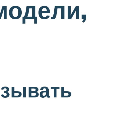
модели,
язывать