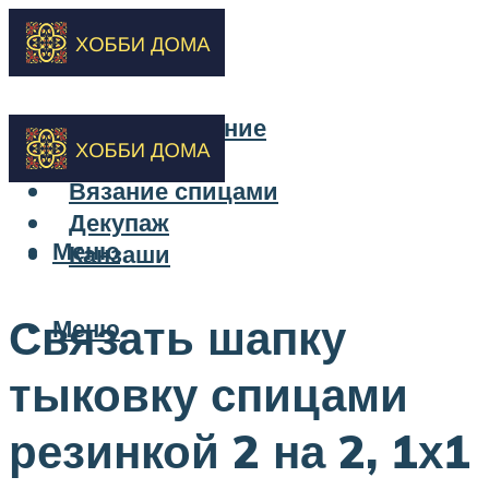
Бисероплетение
Вышивка
Вязание спицами
Декупаж
Меню
Канзаши
Связать шапку
Меню
тыковку спицами
резинкой 2 на 2, 1х1