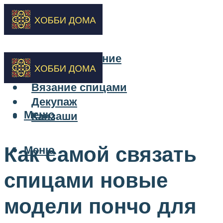
Бисероплетение
Вышивка
Вязание спицами
Декупаж
Меню
Канзаши
Как самой связать
Меню
спицами новые
модели пончо для