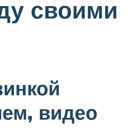
ду своими
зинкой
ием, видео