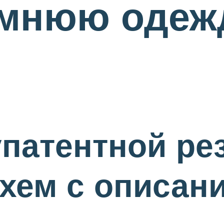
имнюю одеж
патентной ре
схем с описан