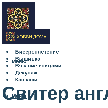
Бисероплетение
Вышивка
Меню
Вязание спицами
Декупаж
Канзаши
Свитер анг
Меню