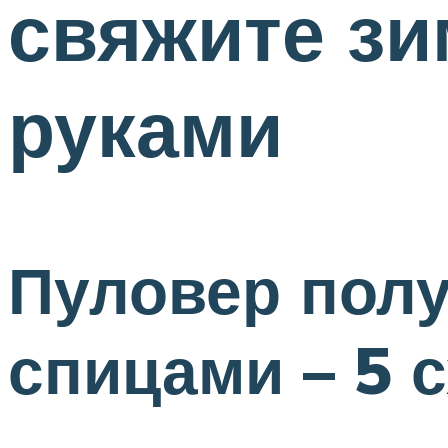
свяжите з
руками
Пуловер полу
спицами – 5 