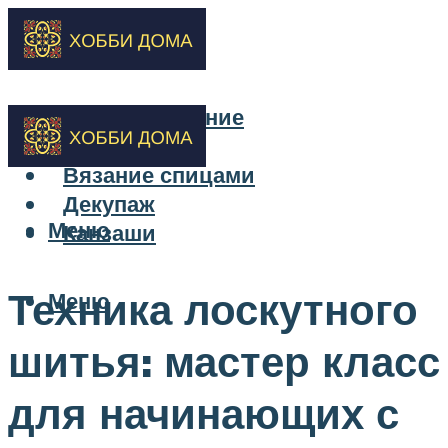
Бисероплетение
Вышивка
Вязание спицами
Декупаж
Меню
Канзаши
Техника лоскутного
Меню
шитья: мастер класс
для начинающих с