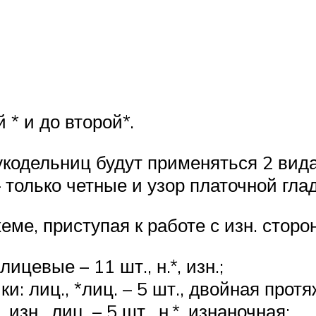
 * и до второй*.
кодельниц будут применяться 2 вида 
 только четные и узор платочной глад
еме, приступая к работе с изн. сторо
ицевые – 11 шт., н.*, изн.;
и: лиц., *лиц. – 5 шт., двойная протяж
, изн., лиц. – 5 шт., н.*, изнаночная;