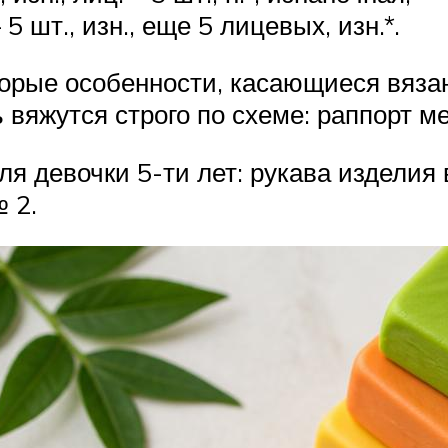
 шт., изн., еще 5 лицевых, изн.*.
орые особенности, касающиеся вязан
ть вяжутся строго по схеме: раппорт 
я девочки 5-ти лет: рукава изделия 
 2.