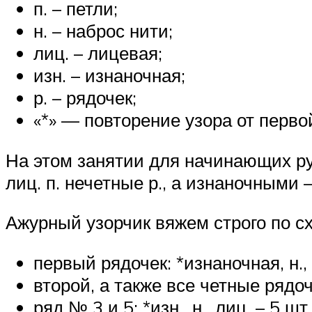
п. – петли;
н. – наброс нити;
лиц. – лицевая;
изн. – изнаночная;
р. – рядочек;
«*» — повторение узора от первой
На этом занятии для начинающих ру
лиц. п. нечетные р., а изнаночными –
Ажурный узорчик вяжем строго по сх
первый рядочек: *изнаночная, н., л
второй, а также все четные рядочк
ряд № 3 и 5: *изн., н., лиц. – 5 шт.