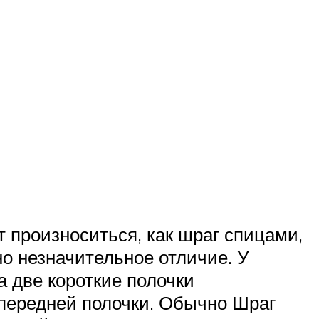
т произноситься, как шраг спицами,
но незначительное отличие. У
а две короткие полочки
н передней полочки. Обычно Шраг