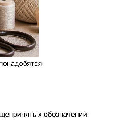
 понадобятся:
бщепринятых обозначений: