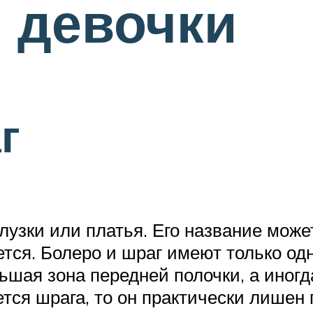
 девочки
г
лузки или платья. Его название може
ется. Болеро и шраг имеют только од
шая зона передней полочки, а иногд
ется шрага, то он практически лише