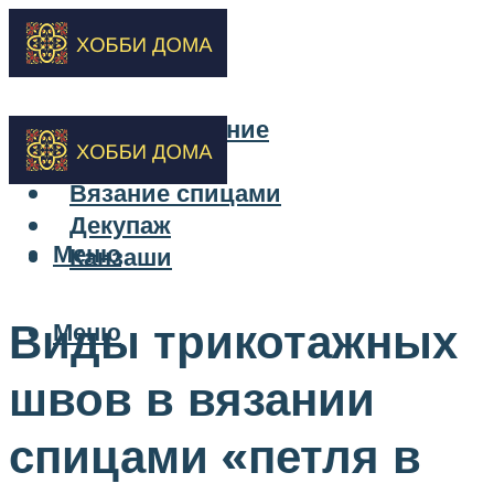
Бисероплетение
Вышивка
Вязание спицами
Декупаж
Меню
Канзаши
Виды трикотажных
Меню
швов в вязании
спицами «петля в