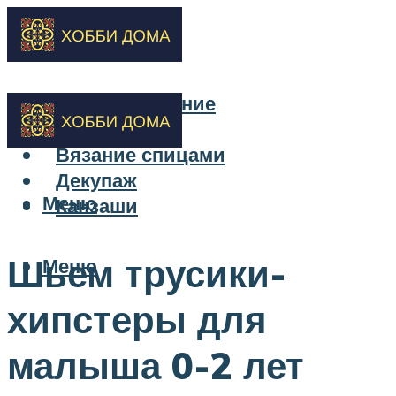
Бисероплетение
Вышивка
Вязание спицами
Декупаж
Меню
Канзаши
Шьем трусики-
Меню
хипстеры для
малыша 0-2 лет