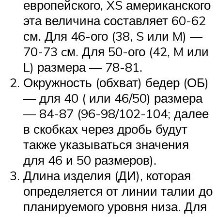
европейского, XS американского
эта величина составляет 60-62
см. Для 46-ого (38, S или M) —
70-73 cм. Для 50-ого (42, M или
L) размера — 78-81.
Окружность (обхват) бедер (ОБ)
— для 40 ( или 46/50) размера
— 84-87 (96-98/102-104; далее
в скобках через дробь будут
также указываться значения
для 46 и 50 размеров).
Длина изделия (ДИ), которая
определяется от линии талии до
планируемого уровня низа. Для