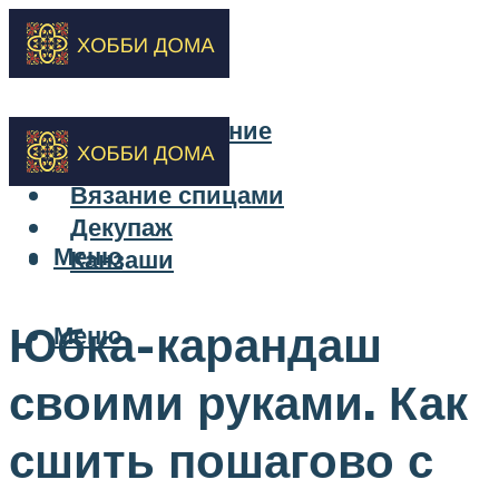
Бисероплетение
Вышивка
Вязание спицами
Декупаж
Меню
Канзаши
Юбка-карандаш
Меню
своими руками. Как
сшить пошагово с