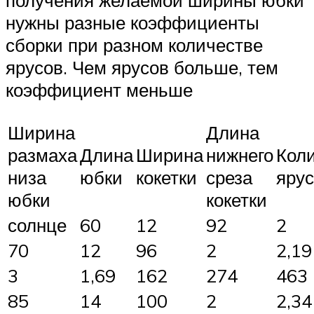
получения желаемой ширины юбки
нужны разные коэффициенты
сборки при разном количестве
ярусов. Чем ярусов больше, тем
коэффициент меньше
Ширина
Длина
размаха
Длина
Ширина
нижнего
Кол
низа
юбки
кокетки
среза
яру
юбки
кокетки
солнце
60
12
92
2
70
12
96
2
2,19
3
1,69
162
274
463
85
14
100
2
2,34