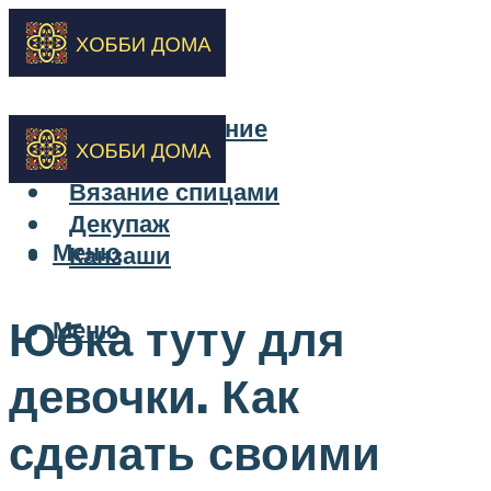
Бисероплетение
Вышивка
Вязание спицами
Декупаж
Меню
Канзаши
Юбка туту для
Меню
девочки. Как
сделать своими