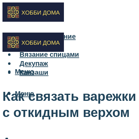
Бисероплетение
Вышивка
Вязание спицами
Декупаж
Меню
Канзаши
Как связать варежки
Меню
с откидным верхом