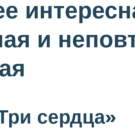
ее интересн
ая и непов
ая
Три сердца»