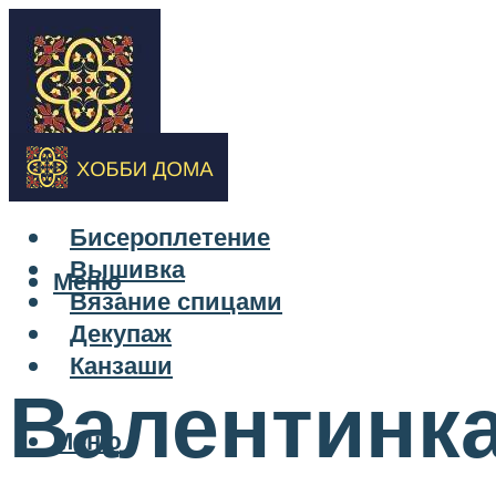
Бисероплетение
Вышивка
Меню
Вязание спицами
Декупаж
Канзаши
Валентинк
Меню