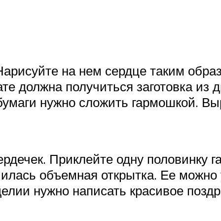
арисуйте на нем сердце таким образо
те должна получиться заготовка из дв
бумаги нужно сложить гармошкой. Выр
ердечек. Приклейте одну половинку г
лучилась объемная открытка. Ее можн
зделии нужно написать красивое позд