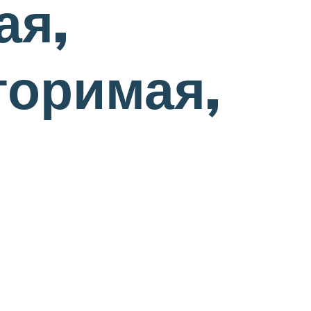
ая,
торимая,