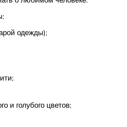
ы:
арой одежды);
ити;
о и голубого цветов;