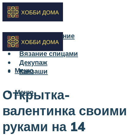
Бисероплетение
Вышивка
Вязание спицами
Декупаж
Меню
Канзаши
Открытка-
Меню
валентинка своими
руками на 14