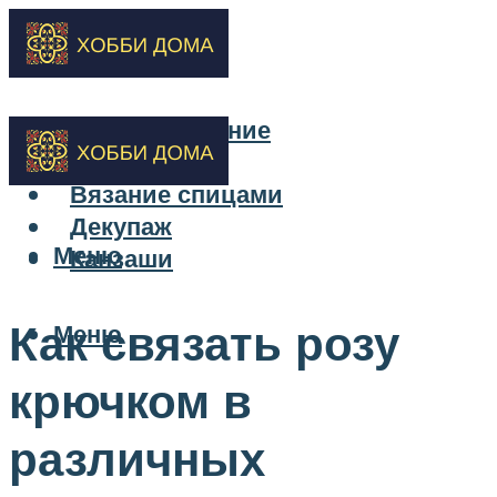
Бисероплетение
Вышивка
Вязание спицами
Декупаж
Меню
Канзаши
Как связать розу
Меню
крючком в
различных