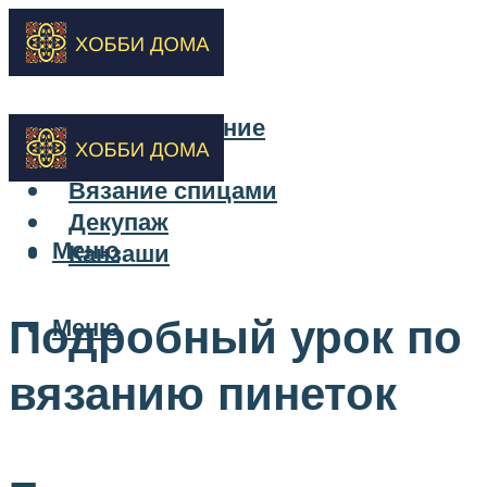
Бисероплетение
Вышивка
Вязание спицами
Декупаж
Меню
Канзаши
Подробный урок по
Меню
вязанию пинеток