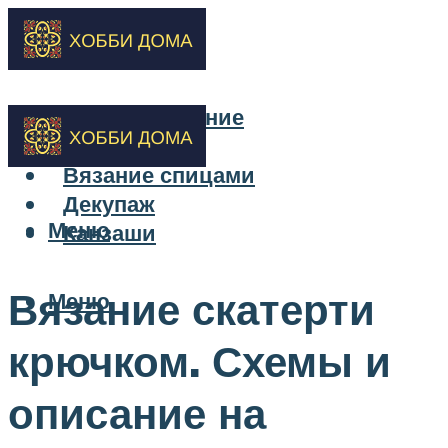
Бисероплетение
Вышивка
Вязание спицами
Декупаж
Меню
Канзаши
Вязание скатерти
Меню
крючком. Схемы и
описание на