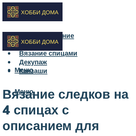
Бисероплетение
Вышивка
Вязание спицами
Декупаж
Меню
Канзаши
Вязание следков на
Меню
4 спицах с
описанием для