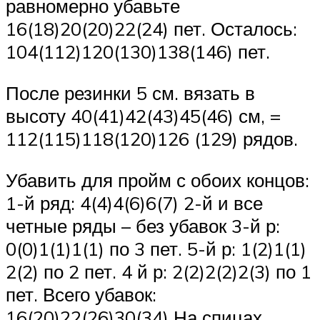
равномерно убавьте
16(18)20(20)22(24) пет. Осталось:
104(112)120(130)138(146) пет.
После резинки 5 см. вязать в
высоту 40(41)42(43)45(46) см, =
112(115)118(120)126 (129) рядов.
Убавить для пройм с обоих концов:
1-й ряд: 4(4)4(6)6(7) 2-й и все
четные ряды – без убавок 3-й р:
0(0)1(1)1(1) по 3 пет. 5-й р: 1(2)1(1)
2(2) по 2 пет. 4 й р: 2(2)2(2)2(3) по 1
пет. Всего убавок:
16(20)22(26)30(34) На спицах