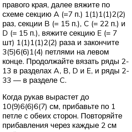
правого края, далее вяжите по
схеме секцию A (=7 п.) 1(1)1(1)2(2)
раз, секции B (= 15 п.), C (= 22 п.) и
D (= 15 п.), вяжите секцию E (= 7
шт) 1(1)1(1)2(2) раза и закончите
3(5)6(6)1(4) петлями на левом
конце. Продолжайте вязать ряды 2-
13 в разделах A, B, D и E, и ряды 2-
33 — в разделе C.
Когда рукав вырастет до
10(9)6(6)6(7) см, прибавьте по 1
петле с обеих сторон. Повторяйте
прибавления через каждые 2 см