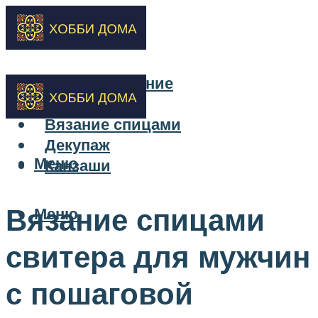
Бисероплетение
Вышивка
Вязание спицами
Декупаж
Меню
Канзаши
Вязание спицами
Меню
свитера для мужчин
с пошаговой