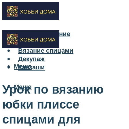
Бисероплетение
Вышивка
Вязание спицами
Декупаж
Меню
Канзаши
Урок по вязанию
Меню
юбки плиссе
спицами для